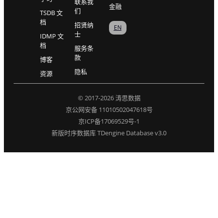
联系我
金融
们
TSDB 文
档
招贤纳
EN
士
IDMP 文
档
服务条
款
博客
隐私
资源
© 2017-2026 涛思数据
京公网安备 11010502047618号
京ICP备17069529号-1
新版时序数据库 TDengine Database v3.0