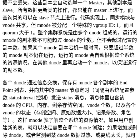
据不会丢失。这些副本会自动选举一个 Master，其他副本是
slave。所有数据更新类的操作，都只能在 master 上进行，而
查询类的可以在 slave 节点上进行。代码实现上，同步模块与
vnode 共享，但 mnode 被分配一个特殊的 vgroup ID: 1，而且
quorum 大于 1。整个集群系统是由多个 dnode 组成的，运行的
mnode 的副本数不可能超过 dnode 的个数，但不会超过配置的
副本数。如果某个 mnode 副本宕机一段时间，只要超过半数
的 mnode 副本仍在运行，运行的 mnode 会自动根据整个系统
的资源情况，在其他 dnode 里再启动一个 mnode，以保证运行
的副本数。
各个 dnode 通过信息交换，保存有 mnode 各个副本的 End
Point 列表，并向其中的 master 节点定时（间隔由系统配置参
数 statusInterval 控制）发送 status 消息，消息体里包含该
dnode 的 CPU、内存、剩余存储空间、vnode 个数，以及各个
vnode 的状态（存储空间、原始数据大小、记录条数、角色
等）。这样 mnode 就了解整个系统的资源情况，如果用户创
建新的表，就可以决定需要在哪个 dnode 创建；如果增加或删
除 dnode，或者监测到某 dnode 数据过热、或离线太长，就可