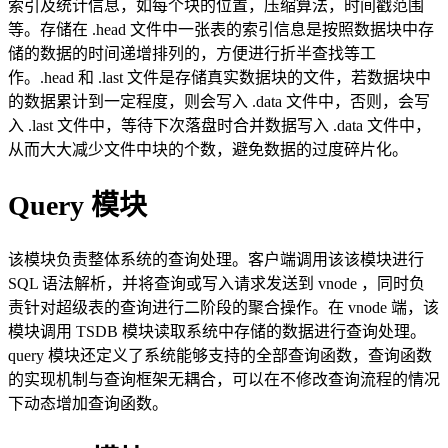
索引及统计信息，如每个块的位置，压缩算法，时间戳范围
等。存储在 .head 文件中一张表的索引信息是按照数据块中存
储的数据的时间递增排列的，方便进行折半查找等工
作。.head 和 .last 文件是存储真实数据块的文件，若数据块中
的数据累计到一定程度，则会写入 .data 文件中，否则，会写
入 .last 文件中，等待下次落盘时合并数据写入 .data 文件中，
从而大大减少文件中块的个数，避免数据的过度碎片化。
Query 模块
该模块负责整体系统的查询处理。客户端调用该该模块进行
SQL 语法解析，并将查询或写入请求发送到 vnode ，同时负
责针对超级表的查询进行二阶段的聚合操作。在 vnode 端，该
模块调用 TSDB 模块读取系统中存储的数据进行查询处理。
query 模块还定义了系统能够支持的全部查询函数，查询函数
的实现机制与查询框架无耦合，可以在不修改查询流程的情况
下动态增加查询函数。